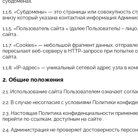
субдоменах.
1.1.6. «Субдомены» — это страницы или совокупность с
внизу который указана контактная информация Админи
1.1.5. «Пользователь сайта » (далее Пользователь) – л
сайта .
1.1.7. «Cookies» — небольшой фрагмент данных, отправ
пересылает веб-серверу в HTTP-запросе при попытке 
сайта.
1.1.8. «IP-адрес» — уникальный сетевой адрес узла в ко
2. Общие положения
2.1. Использование сайта Пользователем означает сог
2.2. В случае несогласия с условиями Политики конфид
2.3. Настоящая Политика конфиденциальности применяетс
перейти по ссылкам, доступным на сайте .
2.4. Администрация не проверяет достоверность персо