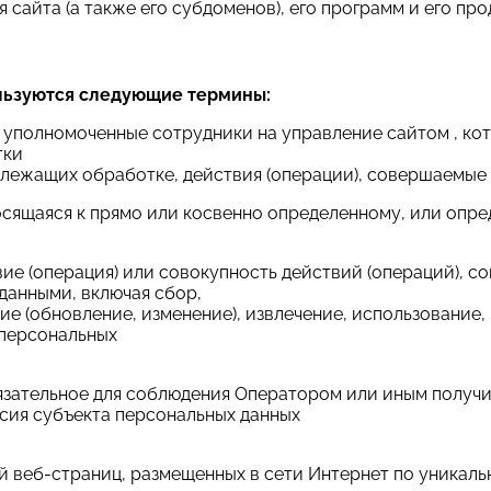
сайта (а также его субдоменов), его программ и его про
льзуются следующие термины:
– уполномоченные сотрудники на управление сайтом , ко
тки
длежащих обработке, действия (операции), совершаемые
носящаяся к прямо или косвенно определенному, или опр
вие (операция) или совокупность действий (операций),
данными, включая сбор,
ие (обновление, изменение), извлечение, использование,
 персональных
обязательное для соблюдения Оператором или иным полу
асия субъекта персональных данных
й веб-страниц, размещенных в сети Интернет по уникально