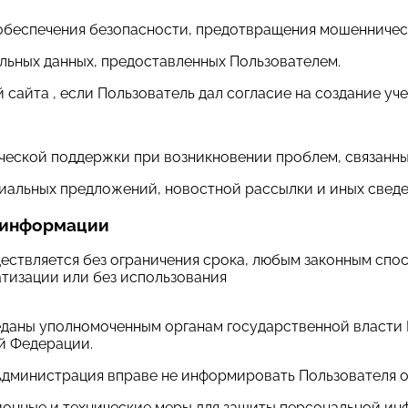
я обеспечения безопасности, предотвращения мошенничес
альных данных, предоставленных Пользователем.
й сайта , если Пользователь дал согласие на создание уч
ческой поддержки при возникновении проблем, связанны
ециальных предложений, новостной рассылки и иных сведе
й информации
ществляется без ограничения срока, любым законным спо
тизации или без использования
реданы уполномоченным органам государственной власти
й Федерации.
 Администрация вправе не информировать Пользователя о
ионные и технические меры для защиты персональной ин