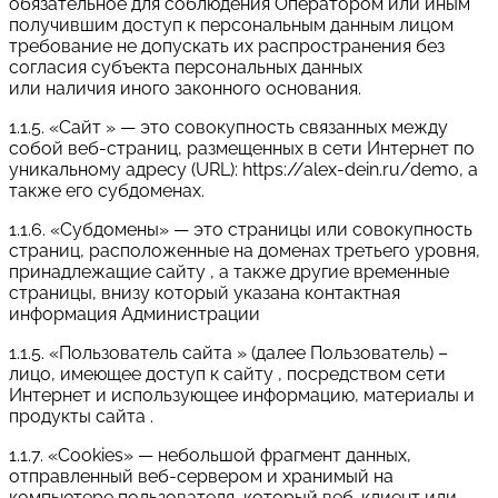
обязательное для соблюдения Оператором или иным
получившим доступ к персональным данным лицом
требование не допускать их распространения без
согласия субъекта персональных данных
или наличия иного законного основания.
1.1.5. «Сайт » — это совокупность связанных между
собой веб-страниц, размещенных в сети Интернет по
уникальному адресу (URL): https://alex-dein.ru/demo, а
также его субдоменах.
1.1.6. «Субдомены» — это страницы или совокупность
страниц, расположенные на доменах третьего уровня,
принадлежащие сайту , а также другие временные
страницы, внизу который указана контактная
информация Администрации
1.1.5. «Пользователь сайта » (далее Пользователь) –
лицо, имеющее доступ к сайту , посредством сети
Интернет и использующее информацию, материалы и
продукты сайта .
1.1.7. «Cookies» — небольшой фрагмент данных,
отправленный веб-сервером и хранимый на
компьютере пользователя, который веб-клиент или