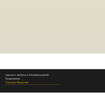
Сделано с любовью в Paradigma.website
Продвижение
Толстенко Маркетинг