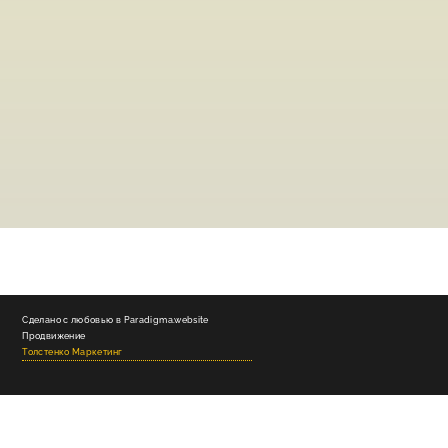
Сделано с любовью в Paradigma.website
Продвижение
Толстенко Маркетинг