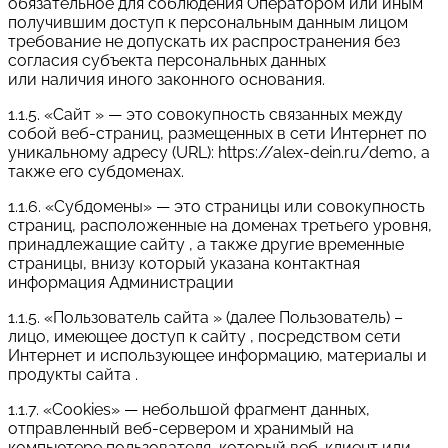
обязательное для соблюдения Оператором или иным
получившим доступ к персональным данным лицом
требование не допускать их распространения без
согласия субъекта персональных данных
или наличия иного законного основания.
1.1.5. «Сайт » — это совокупность связанных между
собой веб-страниц, размещенных в сети Интернет по
уникальному адресу (URL): https://alex-dein.ru/demo, а
также его субдоменах.
1.1.6. «Субдомены» — это страницы или совокупность
страниц, расположенные на доменах третьего уровня,
принадлежащие сайту , а также другие временные
страницы, внизу который указана контактная
информация Администрации
1.1.5. «Пользователь сайта » (далее Пользователь) –
лицо, имеющее доступ к сайту , посредством сети
Интернет и использующее информацию, материалы и
продукты сайта .
1.1.7. «Cookies» — небольшой фрагмент данных,
отправленный веб-сервером и хранимый на
компьютере пользователя, который веб-клиент или