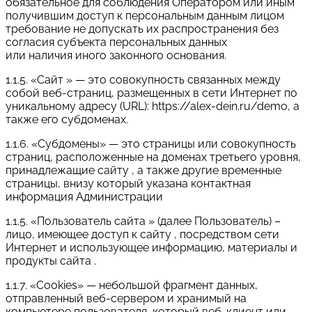
обязательное для соблюдения Оператором или иным
получившим доступ к персональным данным лицом
требование не допускать их распространения без
согласия субъекта персональных данных
или наличия иного законного основания.
1.1.5. «Сайт » — это совокупность связанных между
собой веб-страниц, размещенных в сети Интернет по
уникальному адресу (URL): https://alex-dein.ru/demo, а
также его субдоменах.
1.1.6. «Субдомены» — это страницы или совокупность
страниц, расположенные на доменах третьего уровня,
принадлежащие сайту , а также другие временные
страницы, внизу который указана контактная
информация Администрации
1.1.5. «Пользователь сайта » (далее Пользователь) –
лицо, имеющее доступ к сайту , посредством сети
Интернет и использующее информацию, материалы и
продукты сайта .
1.1.7. «Cookies» — небольшой фрагмент данных,
отправленный веб-сервером и хранимый на
компьютере пользователя, который веб-клиент или