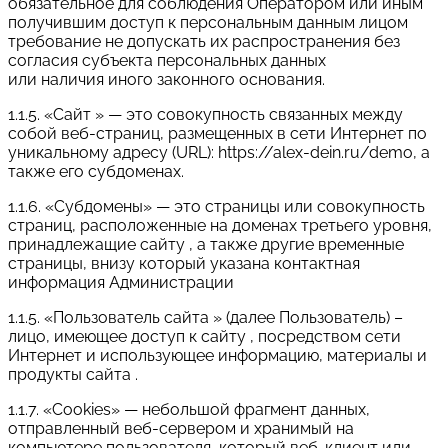
обязательное для соблюдения Оператором или иным
получившим доступ к персональным данным лицом
требование не допускать их распространения без
согласия субъекта персональных данных
или наличия иного законного основания.
1.1.5. «Сайт » — это совокупность связанных между
собой веб-страниц, размещенных в сети Интернет по
уникальному адресу (URL): https://alex-dein.ru/demo, а
также его субдоменах.
1.1.6. «Субдомены» — это страницы или совокупность
страниц, расположенные на доменах третьего уровня,
принадлежащие сайту , а также другие временные
страницы, внизу который указана контактная
информация Администрации
1.1.5. «Пользователь сайта » (далее Пользователь) –
лицо, имеющее доступ к сайту , посредством сети
Интернет и использующее информацию, материалы и
продукты сайта .
1.1.7. «Cookies» — небольшой фрагмент данных,
отправленный веб-сервером и хранимый на
компьютере пользователя, который веб-клиент или