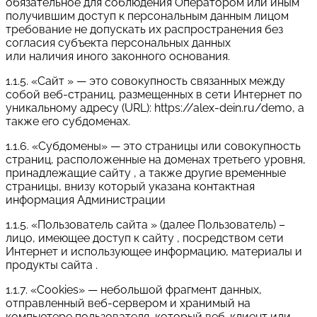
обязательное для соблюдения Оператором или иным
получившим доступ к персональным данным лицом
требование не допускать их распространения без
согласия субъекта персональных данных
или наличия иного законного основания.
1.1.5. «Сайт » — это совокупность связанных между
собой веб-страниц, размещенных в сети Интернет по
уникальному адресу (URL): https://alex-dein.ru/demo, а
также его субдоменах.
1.1.6. «Субдомены» — это страницы или совокупность
страниц, расположенные на доменах третьего уровня,
принадлежащие сайту , а также другие временные
страницы, внизу который указана контактная
информация Администрации
1.1.5. «Пользователь сайта » (далее Пользователь) –
лицо, имеющее доступ к сайту , посредством сети
Интернет и использующее информацию, материалы и
продукты сайта .
1.1.7. «Cookies» — небольшой фрагмент данных,
отправленный веб-сервером и хранимый на
компьютере пользователя, который веб-клиент или